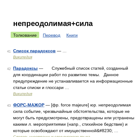
непреодолимая+сила
Толкование
Перевод
Книги
Список парадоксов
— …
41
Википедия
Парадоксы
— Служебный список статей, созданный
42
для координации работ по развитию темы. Данное
предупреждение не устанавливается на информационные
статьи списки и глоссари …
Википедия
ФОРС-МАЖОР
— [фр. force majeure] юр. непреодолимая
43
сила событие, чрезвычайные обстоятельства, которые не
могут быть предусмотрены, предотвращены или устранены
какими л. мероприятиями (напр., стихийное бедствие) и
которые освобождают от имущественной&#8230; …