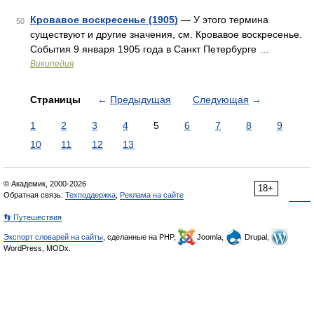
Кровавое воскресенье (1905)
— У этого термина
50
существуют и другие значения, см. Кровавое воскресенье.
События 9 января 1905 года в Санкт Петербурге …
Википедия
Страницы
←
Предыдущая
Следующая
→
1
2
3
4
5
6
7
8
9
10
11
12
13
© Академик, 2000-2026
18+
Обратная связь:
Техподдержка
,
Реклама на сайте
👣 Путешествия
Экспорт словарей на сайты
, сделанные на PHP,
Joomla,
Drupal,
WordPress, MODx.