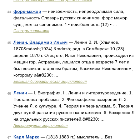
Словарь иностранных слов русского языка
форс-мажор
— неизбежность, непреодолимая сила,
44
фатальность Словарь русских синонимов. форс мажор
сущ., кол во синонимов: 4 • неизбежность (12) • …
Словарь синонимов
Ленин, Владимир Ильич
— Ленин В. И. (Ульянов,
45
1870&mdash;1924) &mdash; род. в Симбирске 10 (23)
апреля 1870 г. Отец его, Илья Николаевич, происходил из
мещан гор. Астрахани, лишился отца в возрасте 7 лет и
был воспитан старшим братом, Василием Николаевичем,
которому и&#8230; …
Большая биографическая энциклопедия
Ленин
— I. Биография. II. Ленин и литературоведение. 1.
46
Постановка проблемы. 2. Философские воззрения Л. 3.
Учение Л. о культуре. 4. Теория империализма. 5. Теория
двух путей развития русского капитализма. 6. Воззрения Л.
на отдельных русских писателей.&#8230; …
Литературная энциклопедия
Карл Маркс
— (1818 1883 гг.) мыслитель …Без
47