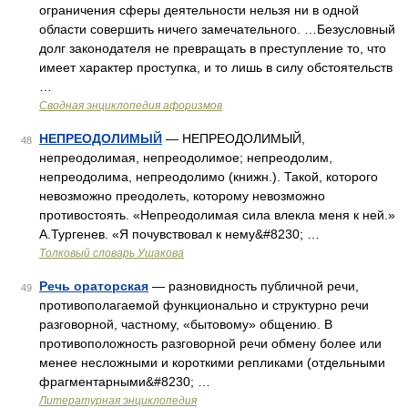
ограничения сферы деятельности нельзя ни в одной
области совершить ничего замечательного. …Безусловный
долг законодателя не превращать в преступление то, что
имеет характер проступка, и то лишь в силу обстоятельств
…
Сводная энциклопедия афоризмов
НЕПРЕОДОЛИМЫЙ
— НЕПРЕОДОЛИМЫЙ,
48
непреодолимая, непреодолимое; непреодолим,
непреодолима, непреодолимо (книжн.). Такой, которого
невозможно преодолеть, которому невозможно
противостоять. «Непреодолимая сила влекла меня к ней.»
А.Тургенев. «Я почувствовал к нему&#8230; …
Толковый словарь Ушакова
Речь ораторская
— разновидность публичной речи,
49
противополагаемой функционально и структурно речи
разговорной, частному, «бытовому» общению. В
противоположность разговорной речи обмену более или
менее несложными и короткими репликами (отдельными
фрагментарными&#8230; …
Литературная энциклопедия